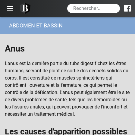
ABDOMEN ET BASSIN
BIOLOGEEK
À PROPOS
Anus
RESSOURCES
PSYCHISME
L'anus est la dernière partie du tube digestif chez les êtres
humains, servant de point de sortie des déchets solides du
PEAU
corps. Il est constitué de muscles sphinctériens qui
TÊTE ET CERVEAU
contrôlent l'ouverture et la fermeture, ce qui permet le
contrôle de la défécation. L'anus peut également être le site
YEUX
de divers problèmes de santé, tels que les hémorroïdes ou
NEZ OREILLES BOUCHE
les fissures anales, qui peuvent provoquer de l'inconfort et
nécessiter un traitement médical.
COU
Les causes d'apparition possibles
BRAS ÉPAULES ET MAINS