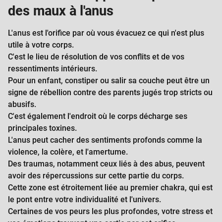
des maux à l'anus
RACHIS ET DOS
THORAX
L'anus est l'orifice par où vous évacuez ce qui n'est plus
utile à votre corps.
ABDOMEN ET BASSIN
C'est le lieu de résolution de vos conflits et de vos
ressentiments intérieurs.
JAMBES GENOUX ET PIEDS
Pour un enfant, constiper ou salir sa couche peut être un
AUTRES
signe de rébellion contre des parents jugés trop stricts ou
abusifs.
C'est également l'endroit où le corps décharge ses
principales toxines.
L'anus peut cacher des sentiments profonds comme la
violence, la colère, et l'amertume.
Des traumas, notamment ceux liés à des abus, peuvent
avoir des répercussions sur cette partie du corps.
Cette zone est étroitement liée au premier chakra, qui est
le pont entre votre individualité et l'univers.
Certaines de vos peurs les plus profondes, votre stress et