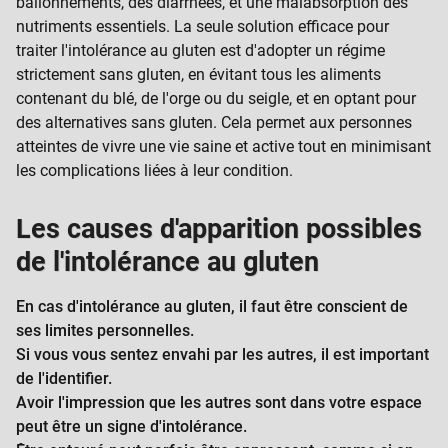
ballonnements, des diarrhées, et une malabsorption des
RACHIS ET DOS
nutriments essentiels. La seule solution efficace pour
traiter l'intolérance au gluten est d'adopter un régime
THORAX
strictement sans gluten, en évitant tous les aliments
contenant du blé, de l'orge ou du seigle, et en optant pour
ABDOMEN ET BASSIN
des alternatives sans gluten. Cela permet aux personnes
JAMBES GENOUX ET PIEDS
atteintes de vivre une vie saine et active tout en minimisant
les complications liées à leur condition.
AUTRES
Les causes d'apparition possibles
de l'intolérance au gluten
En cas d'intolérance au gluten, il faut être conscient de
ses limites personnelles.
Si vous vous sentez envahi par les autres, il est important
de l'identifier.
Avoir l'impression que les autres sont dans votre espace
peut être un signe d'intolérance.