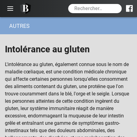
AUTRES
BIOLOGEEK
À PROPOS
Intolérance au gluten
RESSOURCES
PSYCHISME
L'intolérance au gluten, également connue sous le nom de
maladie cœliaque, est une condition médicale chronique
PEAU
qui affecte certaines personnes lorsqu'elles consomment
TÊTE ET CERVEAU
des aliments contenant du gluten, une protéine que l'on
trouve couramment dans le blé, l'orge et le seigle. Lorsque
YEUX
les personnes atteintes de cette condition ingèrent du
NEZ OREILLES BOUCHE
gluten, leur système immunitaire réagit de manière
excessive, endommageant la muqueuse de leur intestin
COU
grêle et entraînant une gamme de symptômes gastro-
intestinaux tels que des douleurs abdominales, des
BRAS ÉPAULES ET MAINS